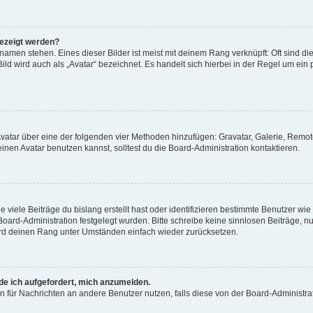
gezeigt werden?
amen stehen. Eines dieser Bilder ist meist mit deinem Rang verknüpft: Oft sind di
ld wird auch als „Avatar“ bezeichnet. Es handelt sich hierbei in der Regel um ein
 Avatar über eine der folgenden vier Methoden hinzufügen: Gravatar, Galerie, Rem
en Avatar benutzen kannst, solltest du die Board-Administration kontaktieren.
viele Beiträge du bislang erstellt hast oder identifizieren bestimmte Benutzer w
 Board-Administration festgelegt wurden. Bitte schreibe keine sinnlosen Beiträge
wird deinen Rang unter Umständen einfach wieder zurücksetzen.
rde ich aufgefordert, mich anzumelden.
ion für Nachrichten an andere Benutzer nutzen, falls diese von der Board-Administ