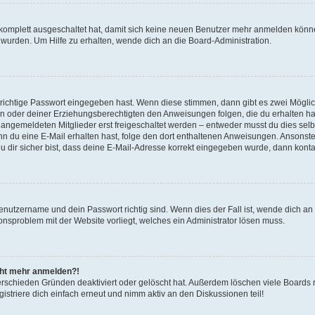
g komplett ausgeschaltet hat, damit sich keine neuen Benutzer mehr anmelden könn
 wurden. Um Hilfe zu erhalten, wende dich an die Board-Administration.
 richtige Passwort eingegeben hast. Wenn diese stimmen, dann gibt es zwei Mögl
tern oder deiner Erziehungsberechtigten den Anweisungen folgen, die du erhalten ha
u angemeldeten Mitglieder erst freigeschaltet werden – entweder musst du dies selbs
. Wenn du eine E-Mail erhalten hast, folge den dort enthaltenen Anweisungen. Ansons
 dir sicher bist, dass deine E-Mail-Adresse korrekt eingegeben wurde, dann kontak
Benutzername und dein Passwort richtig sind. Wenn dies der Fall ist, wende dich a
ionsproblem mit der Website vorliegt, welches ein Administrator lösen muss.
icht mehr anmelden?!
erschieden Gründen deaktiviert oder gelöscht hat. Außerdem löschen viele Boards r
triere dich einfach erneut und nimm aktiv an den Diskussionen teil!