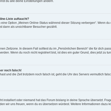
nst du alle deine Einstellungen ändern.
ine-Liste auftaucht?
n eine Option „Meinen Online-Status während dieser Sitzung verbergen“. Wenn du d
st dann als unsichtbarer Besucher gezählt.
en Zeitzone. In diesem Fall solltest du im „Persönlichen Bereich“ die für dich passe
den. Wenn du noch nicht registriert bist, ist dies ein guter Grund, dies jetzt zu tun
mer noch falsch!
t hast und die Zeit trotzdem noch falsch ist, geht die Uhr des Servers vermutlich fal
t installiert oder niemand hat das Forum bislang in deine Sprache übersetzt. Frag
, würden wir uns freuen, wenn du es übersetzen würdest. Weitere Informationen dazu