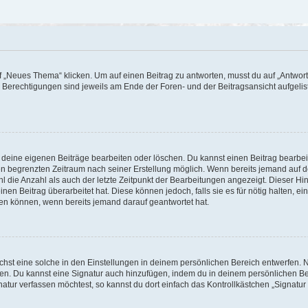
„Neues Thema“ klicken. Um auf einen Beitrag zu antworten, musst du auf „Antworte
e Berechtigungen sind jeweils am Ende der Foren- und der Beitragsansicht aufgeliste
r deine eigenen Beiträge bearbeiten oder löschen. Du kannst einen Beitrag bearbe
inen begrenzten Zeitraum nach seiner Erstellung möglich. Wenn bereits jemand auf de
 die Anzahl als auch der letzte Zeitpunkt der Bearbeitungen angezeigt. Dieser Hi
en Beitrag überarbeitet hat. Diese können jedoch, falls sie es für nötig halten, ei
hen können, wenn bereits jemand darauf geantwortet hat.
st eine solche in den Einstellungen in deinem persönlichen Bereich entwerfen. Na
eren. Du kannst eine Signatur auch hinzufügen, indem du in deinem persönlichen 
atur verfassen möchtest, so kannst du dort einfach das Kontrollkästchen „Signatu