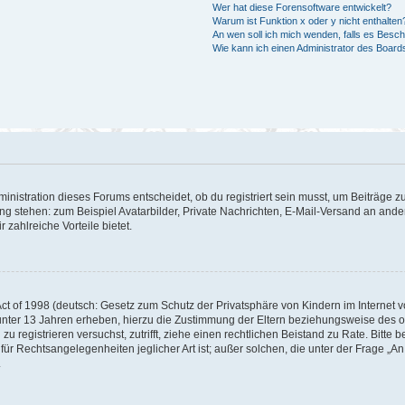
Wer hat diese Forensoftware entwickelt?
Warum ist Funktion x oder y nicht enthalten
An wen soll ich mich wenden, falls es Besc
Wie kann ich einen Administrator des Board
istration dieses Forums entscheidet, ob du registriert sein musst, um Beiträge zu s
ung stehen: zum Beispiel Avatarbilder, Private Nachrichten, E-Mail-Versand an ander
 zahlreiche Vorteile bietet.
t of 1998 (deutsch: Gesetz zum Schutz der Privatsphäre von Kindern im Internet vo
unter 13 Jahren erheben, hierzu die Zustimmung der Eltern beziehungsweise des o
h zu registrieren versuchst, zutrifft, ziehe einen rechtlichen Beistand zu Rate. Bit
für Rechtsangelegenheiten jeglicher Art ist; außer solchen, die unter der Frage „
.