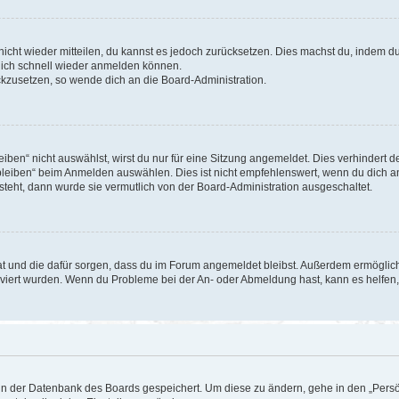
 nicht wieder mitteilen, du kannst es jedoch zurücksetzen. Dies machst du, indem 
 dich schnell wieder anmelden können.
ückzusetzen, so wende dich an die Board-Administration.
en“ nicht auswählst, wirst du nur für eine Sitzung angemeldet. Dies verhindert 
leiben“ beim Anmelden auswählen. Dies ist nicht empfehlenswert, wenn du dich an
 steht, dann wurde sie vermutlich von der Board-Administration ausgeschaltet.
 hat und die dafür sorgen, dass du im Forum angemeldet bleibst. Außerdem ermögli
tiviert wurden. Wenn du Probleme bei der An- oder Abmeldung hast, kann es helfen
n in der Datenbank des Boards gespeichert. Um diese zu ändern, gehe in den „Persö