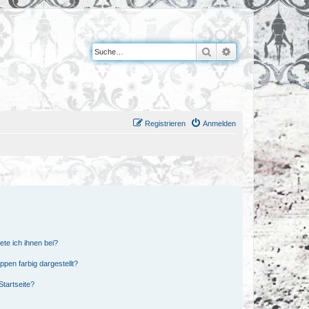
Suche
Erweiterte Suche
Registrieren
Anmelden
ete ich ihnen bei?
en farbig dargestellt?
tartseite?