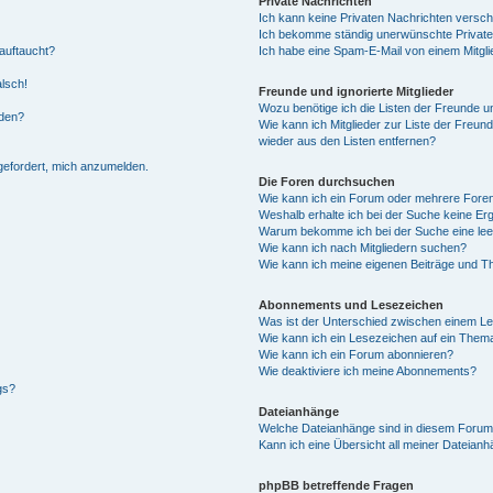
Private Nachrichten
Ich kann keine Privaten Nachrichten versch
Ich bekomme ständig unerwünschte Private
auftaucht?
Ich habe eine Spam-E-Mail von einem Mitgli
alsch!
Freunde und ignorierte Mitglieder
Wozu benötige ich die Listen der Freunde un
rden?
Wie kann ich Mitglieder zur Liste der Freund
wieder aus den Listen entfernen?
fgefordert, mich anzumelden.
Die Foren durchsuchen
Wie kann ich ein Forum oder mehrere For
Weshalb erhalte ich bei der Suche keine Er
Warum bekomme ich bei der Suche eine lee
Wie kann ich nach Mitgliedern suchen?
Wie kann ich meine eigenen Beiträge und T
Abonnements und Lesezeichen
Was ist der Unterschied zwischen einem L
Wie kann ich ein Lesezeichen auf ein Them
Wie kann ich ein Forum abonnieren?
Wie deaktiviere ich meine Abonnements?
gs?
Dateianhänge
Welche Dateianhänge sind in diesem Forum
Kann ich eine Übersicht all meiner Dateian
phpBB betreffende Fragen