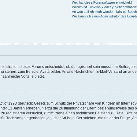
Wer hat diese Forensoftware entwickelt?
Warum ist Funktion x oder y nicht enthalten
An wen soll ich mich wenden, falls es Besc
Wie kann ich einen Administrator des Board
istration dieses Forums entscheidet, ob du registriert sein musst, um Beiträge zu s
ung stehen: zum Beispiel Avatarbilder, Private Nachrichten, E-Mail-Versand an ander
 zahlreiche Vorteile bietet.
t of 1998 (deutsch: Gesetz zum Schutz der Privatsphäre von Kindern im Internet vo
unter 13 Jahren erheben, hierzu die Zustimmung der Eltern beziehungsweise des o
h zu registrieren versuchst, zutrifft, ziehe einen rechtlichen Beistand zu Rate. Bit
für Rechtsangelegenheiten jeglicher Art ist; außer solchen, die unter der Frage „
.