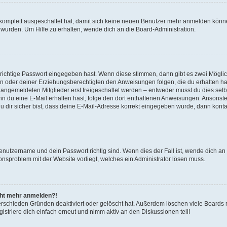
g komplett ausgeschaltet hat, damit sich keine neuen Benutzer mehr anmelden könn
 wurden. Um Hilfe zu erhalten, wende dich an die Board-Administration.
 richtige Passwort eingegeben hast. Wenn diese stimmen, dann gibt es zwei Mögl
tern oder deiner Erziehungsberechtigten den Anweisungen folgen, die du erhalten ha
u angemeldeten Mitglieder erst freigeschaltet werden – entweder musst du dies selbs
. Wenn du eine E-Mail erhalten hast, folge den dort enthaltenen Anweisungen. Ansons
 dir sicher bist, dass deine E-Mail-Adresse korrekt eingegeben wurde, dann kontak
Benutzername und dein Passwort richtig sind. Wenn dies der Fall ist, wende dich a
ionsproblem mit der Website vorliegt, welches ein Administrator lösen muss.
icht mehr anmelden?!
erschieden Gründen deaktiviert oder gelöscht hat. Außerdem löschen viele Boards r
triere dich einfach erneut und nimm aktiv an den Diskussionen teil!