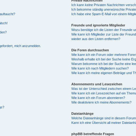
Private Nachrichten
Ich kann keine Privaten Nachrichten versch
Ich bekomme ständig unerwünschte Private
auftaucht?
Ich habe eine Spam-E-Mail von einem Mitgli
alsch!
Freunde und ignorierte Mitglieder
Wozu benötige ich die Listen der Freunde un
rden?
Wie kann ich Mitglieder zur Liste der Freund
wieder aus den Listen entfernen?
fgefordert, mich anzumelden.
Die Foren durchsuchen
Wie kann ich ein Forum oder mehrere For
Weshalb erhalte ich bei der Suche keine Er
Warum bekomme ich bei der Suche eine lee
Wie kann ich nach Mitgliedern suchen?
Wie kann ich meine eigenen Beiträge und T
Abonnements und Lesezeichen
Was ist der Unterschied zwischen einem L
Wie kann ich ein Lesezeichen auf ein Them
Wie kann ich ein Forum abonnieren?
Wie deaktiviere ich meine Abonnements?
gs?
Dateianhänge
Welche Dateianhänge sind in diesem Forum
Kann ich eine Übersicht all meiner Dateian
phpBB betreffende Fragen