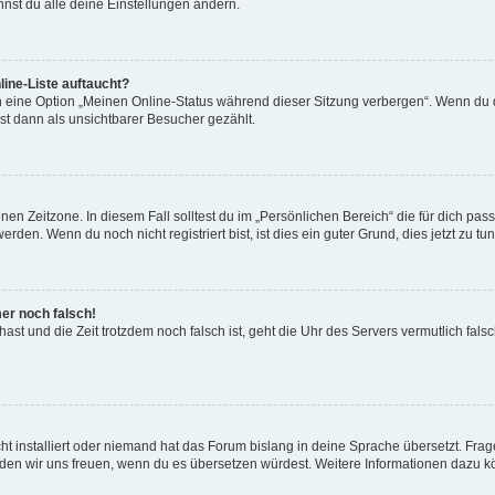
nst du alle deine Einstellungen ändern.
ine-Liste auftaucht?
n eine Option „Meinen Online-Status während dieser Sitzung verbergen“. Wenn du d
st dann als unsichtbarer Besucher gezählt.
en Zeitzone. In diesem Fall solltest du im „Persönlichen Bereich“ die für dich passe
den. Wenn du noch nicht registriert bist, ist dies ein guter Grund, dies jetzt zu tun
mer noch falsch!
t hast und die Zeit trotzdem noch falsch ist, geht die Uhr des Servers vermutlich fal
t installiert oder niemand hat das Forum bislang in deine Sprache übersetzt. Frag
, würden wir uns freuen, wenn du es übersetzen würdest. Weitere Informationen dazu