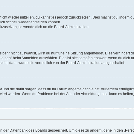
 nicht wieder mitteilen, du kannst es jedoch zurücksetzen. Dies machst du, indem 
 dich schnell wieder anmelden können.
ückzusetzen, so wende dich an die Board-Administration.
en“ nicht auswählst, wirst du nur für eine Sitzung angemeldet. Dies verhindert 
leiben“ beim Anmelden auswählen. Dies ist nicht empfehlenswert, wenn du dich an
 steht, dann wurde sie vermutlich von der Board-Administration ausgeschaltet.
 hat und die dafür sorgen, dass du im Forum angemeldet bleibst. Außerdem ermögli
tiviert wurden. Wenn du Probleme bei der An- oder Abmeldung hast, kann es helfen
n in der Datenbank des Boards gespeichert. Um diese zu ändern, gehe in den „Persö