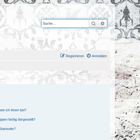
Suche
Erweiterte Suche
Registrieren
Anmelden
ete ich ihnen bei?
en farbig dargestellt?
tartseite?