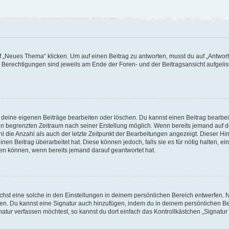
„Neues Thema“ klicken. Um auf einen Beitrag zu antworten, musst du auf „Antworte
e Berechtigungen sind jeweils am Ende der Foren- und der Beitragsansicht aufgeliste
r deine eigenen Beiträge bearbeiten oder löschen. Du kannst einen Beitrag bearbe
inen begrenzten Zeitraum nach seiner Erstellung möglich. Wenn bereits jemand auf de
 die Anzahl als auch der letzte Zeitpunkt der Bearbeitungen angezeigt. Dieser Hi
en Beitrag überarbeitet hat. Diese können jedoch, falls sie es für nötig halten, ei
hen können, wenn bereits jemand darauf geantwortet hat.
st eine solche in den Einstellungen in deinem persönlichen Bereich entwerfen. Na
eren. Du kannst eine Signatur auch hinzufügen, indem du in deinem persönlichen 
atur verfassen möchtest, so kannst du dort einfach das Kontrollkästchen „Signatu