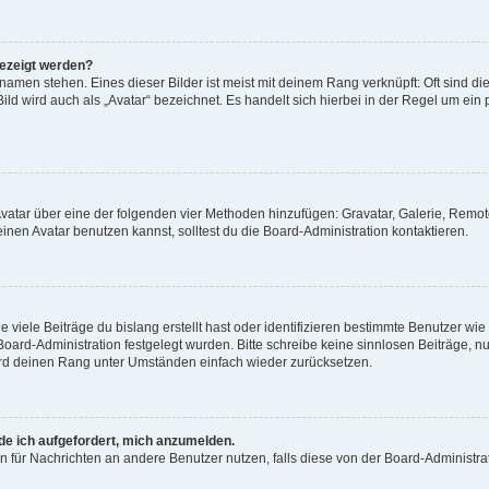
gezeigt werden?
amen stehen. Eines dieser Bilder ist meist mit deinem Rang verknüpft: Oft sind di
ld wird auch als „Avatar“ bezeichnet. Es handelt sich hierbei in der Regel um ein
 Avatar über eine der folgenden vier Methoden hinzufügen: Gravatar, Galerie, Rem
en Avatar benutzen kannst, solltest du die Board-Administration kontaktieren.
viele Beiträge du bislang erstellt hast oder identifizieren bestimmte Benutzer w
 Board-Administration festgelegt wurden. Bitte schreibe keine sinnlosen Beiträge
wird deinen Rang unter Umständen einfach wieder zurücksetzen.
rde ich aufgefordert, mich anzumelden.
ion für Nachrichten an andere Benutzer nutzen, falls diese von der Board-Administ