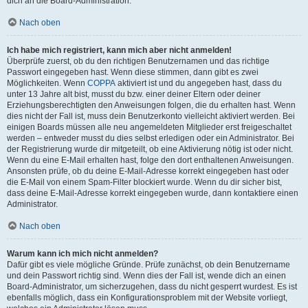
dich an die Board-Administration.
Nach oben
Ich habe mich registriert, kann mich aber nicht anmelden!
Überprüfe zuerst, ob du den richtigen Benutzernamen und das richtige
Passwort eingegeben hast. Wenn diese stimmen, dann gibt es zwei
Möglichkeiten. Wenn
COPPA
aktiviert ist und du angegeben hast, dass du
unter 13 Jahre alt bist, musst du bzw. einer deiner Eltern oder deiner
Erziehungsberechtigten den Anweisungen folgen, die du erhalten hast. Wenn
dies nicht der Fall ist, muss dein Benutzerkonto vielleicht aktiviert werden. Bei
einigen Boards müssen alle neu angemeldeten Mitglieder erst freigeschaltet
werden – entweder musst du dies selbst erledigen oder ein Administrator. Bei
der Registrierung wurde dir mitgeteilt, ob eine Aktivierung nötig ist oder nicht.
Wenn du eine E-Mail erhalten hast, folge den dort enthaltenen Anweisungen.
Ansonsten prüfe, ob du deine E-Mail-Adresse korrekt eingegeben hast oder
die E-Mail von einem Spam-Filter blockiert wurde. Wenn du dir sicher bist,
dass deine E-Mail-Adresse korrekt eingegeben wurde, dann kontaktiere einen
Administrator.
Nach oben
Warum kann ich mich nicht anmelden?
Dafür gibt es viele mögliche Gründe. Prüfe zunächst, ob dein Benutzername
und dein Passwort richtig sind. Wenn dies der Fall ist, wende dich an einen
Board-Administrator, um sicherzugehen, dass du nicht gesperrt wurdest. Es ist
ebenfalls möglich, dass ein Konfigurationsproblem mit der Website vorliegt,