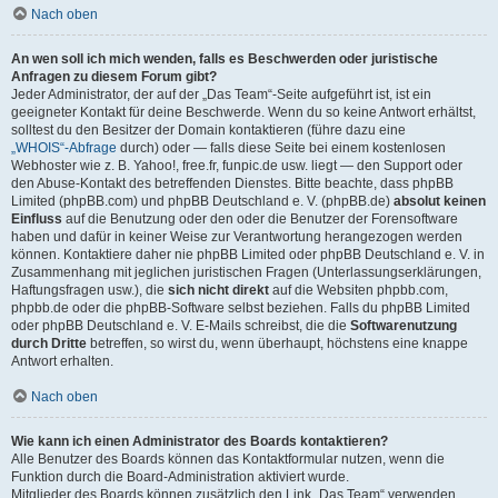
Nach oben
An wen soll ich mich wenden, falls es Beschwerden oder juristische
Anfragen zu diesem Forum gibt?
Jeder Administrator, der auf der „Das Team“-Seite aufgeführt ist, ist ein
geeigneter Kontakt für deine Beschwerde. Wenn du so keine Antwort erhältst,
solltest du den Besitzer der Domain kontaktieren (führe dazu eine
„WHOIS“-Abfrage
durch) oder — falls diese Seite bei einem kostenlosen
Webhoster wie z. B. Yahoo!, free.fr, funpic.de usw. liegt — den Support oder
den Abuse-Kontakt des betreffenden Dienstes. Bitte beachte, dass phpBB
Limited (phpBB.com) und phpBB Deutschland e. V. (phpBB.de)
absolut keinen
Einfluss
auf die Benutzung oder den oder die Benutzer der Forensoftware
haben und dafür in keiner Weise zur Verantwortung herangezogen werden
können. Kontaktiere daher nie phpBB Limited oder phpBB Deutschland e. V. in
Zusammenhang mit jeglichen juristischen Fragen (Unterlassungserklärungen,
Haftungsfragen usw.), die
sich nicht direkt
auf die Websiten phpbb.com,
phpbb.de oder die phpBB-Software selbst beziehen. Falls du phpBB Limited
oder phpBB Deutschland e. V. E-Mails schreibst, die die
Softwarenutzung
durch Dritte
betreffen, so wirst du, wenn überhaupt, höchstens eine knappe
Antwort erhalten.
Nach oben
Wie kann ich einen Administrator des Boards kontaktieren?
Alle Benutzer des Boards können das Kontaktformular nutzen, wenn die
Funktion durch die Board-Administration aktiviert wurde.
Mitglieder des Boards können zusätzlich den Link „Das Team“ verwenden.