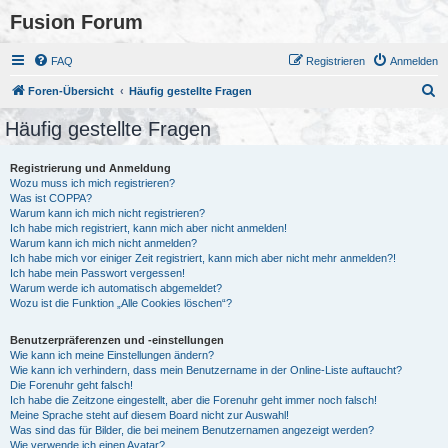
Fusion Forum
FAQ
Registrieren
Anmelden
S
Foren-Übersicht
Häufig gestellte Fragen
u
Häufig gestellte Fragen
c
h
Registrierung und Anmeldung
Wozu muss ich mich registrieren?
e
Was ist COPPA?
Warum kann ich mich nicht registrieren?
Ich habe mich registriert, kann mich aber nicht anmelden!
Warum kann ich mich nicht anmelden?
Ich habe mich vor einiger Zeit registriert, kann mich aber nicht mehr anmelden?!
Ich habe mein Passwort vergessen!
Warum werde ich automatisch abgemeldet?
Wozu ist die Funktion „Alle Cookies löschen“?
Benutzerpräferenzen und -einstellungen
Wie kann ich meine Einstellungen ändern?
Wie kann ich verhindern, dass mein Benutzername in der Online-Liste auftaucht?
Die Forenuhr geht falsch!
Ich habe die Zeitzone eingestellt, aber die Forenuhr geht immer noch falsch!
Meine Sprache steht auf diesem Board nicht zur Auswahl!
Was sind das für Bilder, die bei meinem Benutzernamen angezeigt werden?
Wie verwende ich einen Avatar?