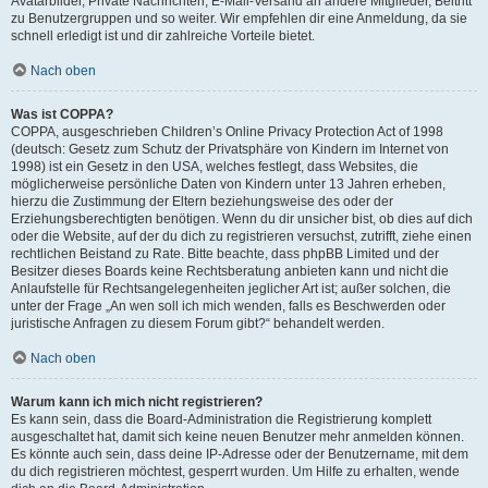
Avatarbilder, Private Nachrichten, E-Mail-Versand an andere Mitglieder, Beitritt
zu Benutzergruppen und so weiter. Wir empfehlen dir eine Anmeldung, da sie
schnell erledigt ist und dir zahlreiche Vorteile bietet.
Nach oben
Was ist COPPA?
COPPA, ausgeschrieben Children’s Online Privacy Protection Act of 1998
(deutsch: Gesetz zum Schutz der Privatsphäre von Kindern im Internet von
1998) ist ein Gesetz in den USA, welches festlegt, dass Websites, die
möglicherweise persönliche Daten von Kindern unter 13 Jahren erheben,
hierzu die Zustimmung der Eltern beziehungsweise des oder der
Erziehungsberechtigten benötigen. Wenn du dir unsicher bist, ob dies auf dich
oder die Website, auf der du dich zu registrieren versuchst, zutrifft, ziehe einen
rechtlichen Beistand zu Rate. Bitte beachte, dass phpBB Limited und der
Besitzer dieses Boards keine Rechtsberatung anbieten kann und nicht die
Anlaufstelle für Rechtsangelegenheiten jeglicher Art ist; außer solchen, die
unter der Frage „An wen soll ich mich wenden, falls es Beschwerden oder
juristische Anfragen zu diesem Forum gibt?“ behandelt werden.
Nach oben
Warum kann ich mich nicht registrieren?
Es kann sein, dass die Board-Administration die Registrierung komplett
ausgeschaltet hat, damit sich keine neuen Benutzer mehr anmelden können.
Es könnte auch sein, dass deine IP-Adresse oder der Benutzername, mit dem
du dich registrieren möchtest, gesperrt wurden. Um Hilfe zu erhalten, wende