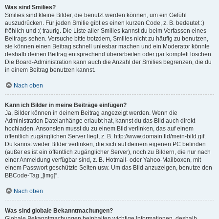
Was sind Smilies?
Smilies sind kleine Bilder, die benutzt werden können, um ein Gefühl
auszudrücken. Für jeden Smilie gibt es einen kurzen Code, z. B. bedeutet :)
fröhlich und :( traurig. Die Liste aller Smilies kannst du beim Verfassen eines
Beitrags sehen. Versuche bitte trotzdem, Smilies nicht zu häufig zu benutzen,
sie können einen Beitrag schnell unlesbar machen und ein Moderator könnte
deshalb deinen Beitrag entsprechend überarbeiten oder gar komplett löschen.
Die Board-Administration kann auch die Anzahl der Smilies begrenzen, die du
in einem Beitrag benutzen kannst.
Nach oben
Kann ich Bilder in meine Beiträge einfügen?
Ja, Bilder können in deinem Beitrag angezeigt werden. Wenn die
Administration Dateianhänge erlaubt hat, kannst du das Bild auch direkt
hochladen. Ansonsten musst du zu einem Bild verlinken, das auf einem
öffentlich zugänglichen Server liegt, z. B. http://www.domain.tld/mein-bild.gif.
Du kannst weder Bilder verlinken, die sich auf deinem eigenen PC befinden
(außer es ist ein öffentlich zugänglicher Server), noch zu Bildern, die nur nach
einer Anmeldung verfügbar sind, z. B. Hotmail- oder Yahoo-Mailboxen, mit
einem Passwort geschützte Seiten usw. Um das Bild anzuzeigen, benutze den
BBCode-Tag „[img]“.
Nach oben
Was sind globale Bekanntmachungen?
Globale Bekanntmachungen beinhalten wichtige Informationen, deshalb