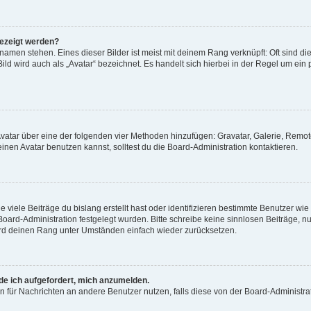
gezeigt werden?
amen stehen. Eines dieser Bilder ist meist mit deinem Rang verknüpft: Oft sind di
ld wird auch als „Avatar“ bezeichnet. Es handelt sich hierbei in der Regel um ein
 Avatar über eine der folgenden vier Methoden hinzufügen: Gravatar, Galerie, Rem
en Avatar benutzen kannst, solltest du die Board-Administration kontaktieren.
viele Beiträge du bislang erstellt hast oder identifizieren bestimmte Benutzer w
 Board-Administration festgelegt wurden. Bitte schreibe keine sinnlosen Beiträge
wird deinen Rang unter Umständen einfach wieder zurücksetzen.
rde ich aufgefordert, mich anzumelden.
ion für Nachrichten an andere Benutzer nutzen, falls diese von der Board-Administ