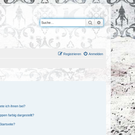
Suche
Erweiterte Suche
Registrieren
Anmelden
ete ich ihnen bei?
en farbig dargestellt?
tartseite?