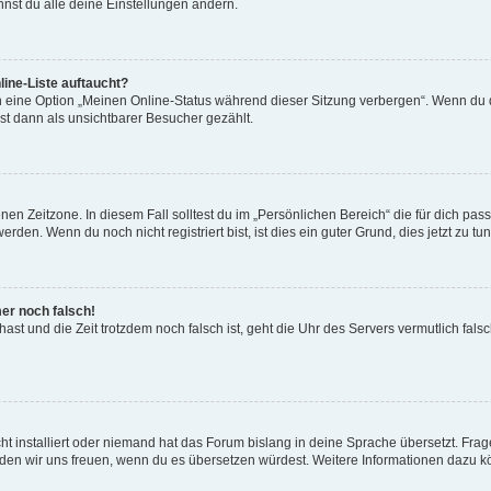
nst du alle deine Einstellungen ändern.
ine-Liste auftaucht?
n eine Option „Meinen Online-Status während dieser Sitzung verbergen“. Wenn du d
st dann als unsichtbarer Besucher gezählt.
en Zeitzone. In diesem Fall solltest du im „Persönlichen Bereich“ die für dich passe
den. Wenn du noch nicht registriert bist, ist dies ein guter Grund, dies jetzt zu tun
mer noch falsch!
t hast und die Zeit trotzdem noch falsch ist, geht die Uhr des Servers vermutlich fal
t installiert oder niemand hat das Forum bislang in deine Sprache übersetzt. Frag
, würden wir uns freuen, wenn du es übersetzen würdest. Weitere Informationen dazu