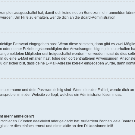
g komplett ausgeschaltet hat, damit sich keine neuen Benutzer mehr anmelden könn
 wurden. Um Hilfe zu erhalten, wende dich an die Board-Administration.
 richtige Passwort eingegeben hast. Wenn diese stimmen, dann gibt es zwei Mögl
tern oder deiner Erziehungsberechtigten den Anweisungen folgen, die du erhalten ha
u angemeldeten Mitglieder erst freigeschaltet werden – entweder musst du dies selbs
. Wenn du eine E-Mail erhalten hast, folge den dort enthaltenen Anweisungen. Ansons
 dir sicher bist, dass deine E-Mail-Adresse korrekt eingegeben wurde, dann kontak
Benutzername und dein Passwort richtig sind. Wenn dies der Fall ist, wende dich a
ionsproblem mit der Website vorliegt, welches ein Administrator lösen muss.
icht mehr anmelden?!
erschieden Gründen deaktiviert oder gelöscht hat. Außerdem löschen viele Boards r
triere dich einfach erneut und nimm aktiv an den Diskussionen teil!