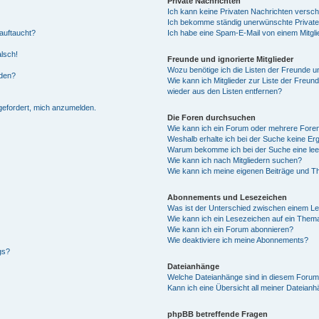
Private Nachrichten
Ich kann keine Privaten Nachrichten versch
Ich bekomme ständig unerwünschte Private
auftaucht?
Ich habe eine Spam-E-Mail von einem Mitgli
alsch!
Freunde und ignorierte Mitglieder
Wozu benötige ich die Listen der Freunde un
rden?
Wie kann ich Mitglieder zur Liste der Freund
wieder aus den Listen entfernen?
fgefordert, mich anzumelden.
Die Foren durchsuchen
Wie kann ich ein Forum oder mehrere For
Weshalb erhalte ich bei der Suche keine Er
Warum bekomme ich bei der Suche eine lee
Wie kann ich nach Mitgliedern suchen?
Wie kann ich meine eigenen Beiträge und T
Abonnements und Lesezeichen
Was ist der Unterschied zwischen einem L
Wie kann ich ein Lesezeichen auf ein Them
Wie kann ich ein Forum abonnieren?
Wie deaktiviere ich meine Abonnements?
gs?
Dateianhänge
Welche Dateianhänge sind in diesem Forum
Kann ich eine Übersicht all meiner Dateian
phpBB betreffende Fragen