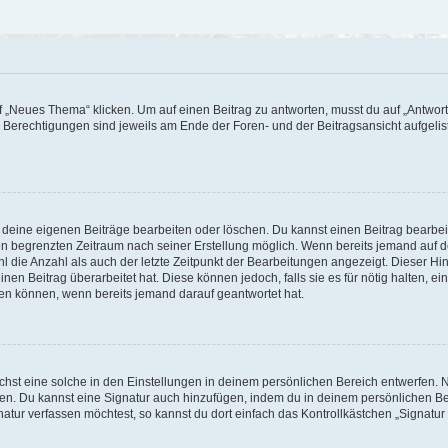
„Neues Thema“ klicken. Um auf einen Beitrag zu antworten, musst du auf „Antworte
e Berechtigungen sind jeweils am Ende der Foren- und der Beitragsansicht aufgeliste
r deine eigenen Beiträge bearbeiten oder löschen. Du kannst einen Beitrag bearbe
inen begrenzten Zeitraum nach seiner Erstellung möglich. Wenn bereits jemand auf de
 die Anzahl als auch der letzte Zeitpunkt der Bearbeitungen angezeigt. Dieser Hi
en Beitrag überarbeitet hat. Diese können jedoch, falls sie es für nötig halten, ei
hen können, wenn bereits jemand darauf geantwortet hat.
st eine solche in den Einstellungen in deinem persönlichen Bereich entwerfen. Na
eren. Du kannst eine Signatur auch hinzufügen, indem du in deinem persönlichen 
atur verfassen möchtest, so kannst du dort einfach das Kontrollkästchen „Signatu