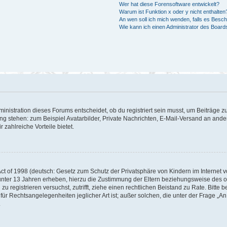
Wer hat diese Forensoftware entwickelt?
Warum ist Funktion x oder y nicht enthalten
An wen soll ich mich wenden, falls es Besc
Wie kann ich einen Administrator des Board
istration dieses Forums entscheidet, ob du registriert sein musst, um Beiträge zu s
ung stehen: zum Beispiel Avatarbilder, Private Nachrichten, E-Mail-Versand an ander
 zahlreiche Vorteile bietet.
t of 1998 (deutsch: Gesetz zum Schutz der Privatsphäre von Kindern im Internet vo
unter 13 Jahren erheben, hierzu die Zustimmung der Eltern beziehungsweise des o
h zu registrieren versuchst, zutrifft, ziehe einen rechtlichen Beistand zu Rate. Bit
für Rechtsangelegenheiten jeglicher Art ist; außer solchen, die unter der Frage „
.