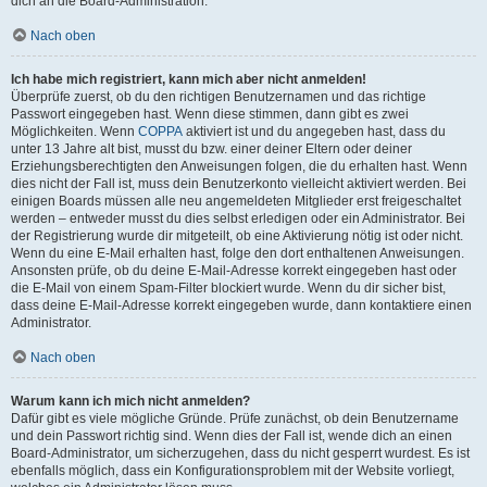
dich an die Board-Administration.
Nach oben
Ich habe mich registriert, kann mich aber nicht anmelden!
Überprüfe zuerst, ob du den richtigen Benutzernamen und das richtige
Passwort eingegeben hast. Wenn diese stimmen, dann gibt es zwei
Möglichkeiten. Wenn
COPPA
aktiviert ist und du angegeben hast, dass du
unter 13 Jahre alt bist, musst du bzw. einer deiner Eltern oder deiner
Erziehungsberechtigten den Anweisungen folgen, die du erhalten hast. Wenn
dies nicht der Fall ist, muss dein Benutzerkonto vielleicht aktiviert werden. Bei
einigen Boards müssen alle neu angemeldeten Mitglieder erst freigeschaltet
werden – entweder musst du dies selbst erledigen oder ein Administrator. Bei
der Registrierung wurde dir mitgeteilt, ob eine Aktivierung nötig ist oder nicht.
Wenn du eine E-Mail erhalten hast, folge den dort enthaltenen Anweisungen.
Ansonsten prüfe, ob du deine E-Mail-Adresse korrekt eingegeben hast oder
die E-Mail von einem Spam-Filter blockiert wurde. Wenn du dir sicher bist,
dass deine E-Mail-Adresse korrekt eingegeben wurde, dann kontaktiere einen
Administrator.
Nach oben
Warum kann ich mich nicht anmelden?
Dafür gibt es viele mögliche Gründe. Prüfe zunächst, ob dein Benutzername
und dein Passwort richtig sind. Wenn dies der Fall ist, wende dich an einen
Board-Administrator, um sicherzugehen, dass du nicht gesperrt wurdest. Es ist
ebenfalls möglich, dass ein Konfigurationsproblem mit der Website vorliegt,