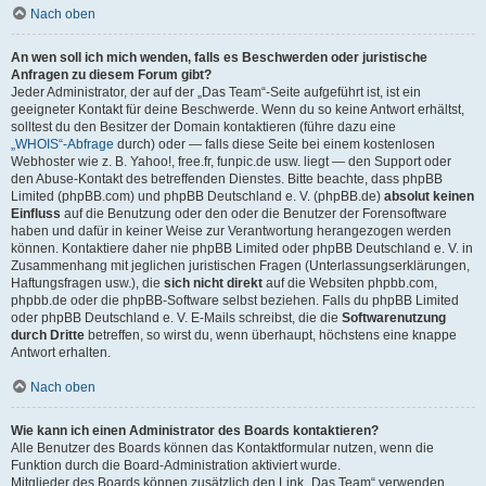
Nach oben
An wen soll ich mich wenden, falls es Beschwerden oder juristische
Anfragen zu diesem Forum gibt?
Jeder Administrator, der auf der „Das Team“-Seite aufgeführt ist, ist ein
geeigneter Kontakt für deine Beschwerde. Wenn du so keine Antwort erhältst,
solltest du den Besitzer der Domain kontaktieren (führe dazu eine
„WHOIS“-Abfrage
durch) oder — falls diese Seite bei einem kostenlosen
Webhoster wie z. B. Yahoo!, free.fr, funpic.de usw. liegt — den Support oder
den Abuse-Kontakt des betreffenden Dienstes. Bitte beachte, dass phpBB
Limited (phpBB.com) und phpBB Deutschland e. V. (phpBB.de)
absolut keinen
Einfluss
auf die Benutzung oder den oder die Benutzer der Forensoftware
haben und dafür in keiner Weise zur Verantwortung herangezogen werden
können. Kontaktiere daher nie phpBB Limited oder phpBB Deutschland e. V. in
Zusammenhang mit jeglichen juristischen Fragen (Unterlassungserklärungen,
Haftungsfragen usw.), die
sich nicht direkt
auf die Websiten phpbb.com,
phpbb.de oder die phpBB-Software selbst beziehen. Falls du phpBB Limited
oder phpBB Deutschland e. V. E-Mails schreibst, die die
Softwarenutzung
durch Dritte
betreffen, so wirst du, wenn überhaupt, höchstens eine knappe
Antwort erhalten.
Nach oben
Wie kann ich einen Administrator des Boards kontaktieren?
Alle Benutzer des Boards können das Kontaktformular nutzen, wenn die
Funktion durch die Board-Administration aktiviert wurde.
Mitglieder des Boards können zusätzlich den Link „Das Team“ verwenden.