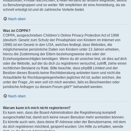
Avatarbilder, Private Nachrichten, E-Mail-Versand an andere Mitglieder, Beitritt
zu Benutzergruppen und so weiter. Wir empfehlen dir eine Anmeldung, da sie
schnell erledigt ist und dir zahlreiche Vorteile bietet.
Nach oben
Was ist COPPA?
COPPA, ausgeschrieben Children’s Online Privacy Protection Act of 1998
(deutsch: Gesetz zum Schutz der Privatsphäre von Kindern im Internet von
1998) ist ein Gesetz in den USA, welches festlegt, dass Websites, die
möglicherweise persönliche Daten von Kindern unter 13 Jahren erheben,
hierzu die Zustimmung der Eltern beziehungsweise des oder der
Erziehungsberechtigten benötigen. Wenn du dir unsicher bist, ob dies auf dich
oder die Website, auf der du dich zu registrieren versuchst, zutrifft, ziehe einen
rechtlichen Beistand zu Rate. Bitte beachte, dass phpBB Limited und der
Besitzer dieses Boards keine Rechtsberatung anbieten kann und nicht die
Anlaufstelle für Rechtsangelegenheiten jeglicher Art ist; außer solchen, die
unter der Frage „An wen soll ich mich wenden, falls es Beschwerden oder
juristische Anfragen zu diesem Forum gibt?“ behandelt werden.
Nach oben
Warum kann ich mich nicht registrieren?
Es kann sein, dass die Board-Administration die Registrierung komplett
ausgeschaltet hat, damit sich keine neuen Benutzer mehr anmelden können.
Es könnte auch sein, dass deine IP-Adresse oder der Benutzername, mit dem
du dich registrieren möchtest, gesperrt wurden. Um Hilfe zu erhalten, wende