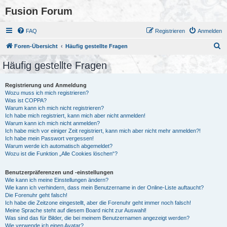
Fusion Forum
FAQ
Registrieren
Anmelden
S
Foren-Übersicht
Häufig gestellte Fragen
u
Häufig gestellte Fragen
c
h
Registrierung und Anmeldung
Wozu muss ich mich registrieren?
e
Was ist COPPA?
Warum kann ich mich nicht registrieren?
Ich habe mich registriert, kann mich aber nicht anmelden!
Warum kann ich mich nicht anmelden?
Ich habe mich vor einiger Zeit registriert, kann mich aber nicht mehr anmelden?!
Ich habe mein Passwort vergessen!
Warum werde ich automatisch abgemeldet?
Wozu ist die Funktion „Alle Cookies löschen“?
Benutzerpräferenzen und -einstellungen
Wie kann ich meine Einstellungen ändern?
Wie kann ich verhindern, dass mein Benutzername in der Online-Liste auftaucht?
Die Forenuhr geht falsch!
Ich habe die Zeitzone eingestellt, aber die Forenuhr geht immer noch falsch!
Meine Sprache steht auf diesem Board nicht zur Auswahl!
Was sind das für Bilder, die bei meinem Benutzernamen angezeigt werden?
Wie verwende ich einen Avatar?