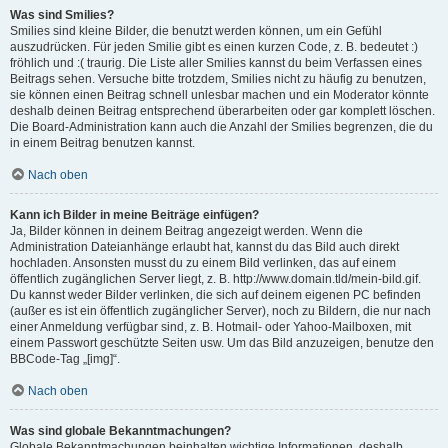
Was sind Smilies?
Smilies sind kleine Bilder, die benutzt werden können, um ein Gefühl
auszudrücken. Für jeden Smilie gibt es einen kurzen Code, z. B. bedeutet :)
fröhlich und :( traurig. Die Liste aller Smilies kannst du beim Verfassen eines
Beitrags sehen. Versuche bitte trotzdem, Smilies nicht zu häufig zu benutzen,
sie können einen Beitrag schnell unlesbar machen und ein Moderator könnte
deshalb deinen Beitrag entsprechend überarbeiten oder gar komplett löschen.
Die Board-Administration kann auch die Anzahl der Smilies begrenzen, die du
in einem Beitrag benutzen kannst.
Nach oben
Kann ich Bilder in meine Beiträge einfügen?
Ja, Bilder können in deinem Beitrag angezeigt werden. Wenn die
Administration Dateianhänge erlaubt hat, kannst du das Bild auch direkt
hochladen. Ansonsten musst du zu einem Bild verlinken, das auf einem
öffentlich zugänglichen Server liegt, z. B. http://www.domain.tld/mein-bild.gif.
Du kannst weder Bilder verlinken, die sich auf deinem eigenen PC befinden
(außer es ist ein öffentlich zugänglicher Server), noch zu Bildern, die nur nach
einer Anmeldung verfügbar sind, z. B. Hotmail- oder Yahoo-Mailboxen, mit
einem Passwort geschützte Seiten usw. Um das Bild anzuzeigen, benutze den
BBCode-Tag „[img]“.
Nach oben
Was sind globale Bekanntmachungen?
Globale Bekanntmachungen beinhalten wichtige Informationen, deshalb