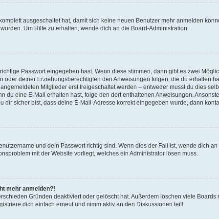
g komplett ausgeschaltet hat, damit sich keine neuen Benutzer mehr anmelden könn
 wurden. Um Hilfe zu erhalten, wende dich an die Board-Administration.
 richtige Passwort eingegeben hast. Wenn diese stimmen, dann gibt es zwei Mögl
tern oder deiner Erziehungsberechtigten den Anweisungen folgen, die du erhalten ha
u angemeldeten Mitglieder erst freigeschaltet werden – entweder musst du dies selbs
. Wenn du eine E-Mail erhalten hast, folge den dort enthaltenen Anweisungen. Ansons
 dir sicher bist, dass deine E-Mail-Adresse korrekt eingegeben wurde, dann kontak
Benutzername und dein Passwort richtig sind. Wenn dies der Fall ist, wende dich a
ionsproblem mit der Website vorliegt, welches ein Administrator lösen muss.
icht mehr anmelden?!
erschieden Gründen deaktiviert oder gelöscht hat. Außerdem löschen viele Boards r
triere dich einfach erneut und nimm aktiv an den Diskussionen teil!