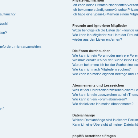
Private Nachrichten
Ich kann keine Privaten Nachrichten versch
Ich bekomme ständig unerwünschte Private
auftaucht?
Ich habe eine Spam-E-Mail von einem Mitgli
alsch!
Freunde und ignorierte Mitglieder
Wozu benötige ich die Listen der Freunde un
rden?
Wie kann ich Mitglieder zur Liste der Freund
wieder aus den Listen entfernen?
fgefordert, mich anzumelden.
Die Foren durchsuchen
Wie kann ich ein Forum oder mehrere For
Weshalb erhalte ich bei der Suche keine Er
Warum bekomme ich bei der Suche eine lee
Wie kann ich nach Mitgliedern suchen?
Wie kann ich meine eigenen Beiträge und T
Abonnements und Lesezeichen
Was ist der Unterschied zwischen einem L
Wie kann ich ein Lesezeichen auf ein Them
Wie kann ich ein Forum abonnieren?
Wie deaktiviere ich meine Abonnements?
gs?
Dateianhänge
Welche Dateianhänge sind in diesem Forum
Kann ich eine Übersicht all meiner Dateian
phpBB betreffende Fragen