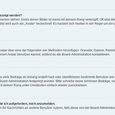
gezeigt werden?
amen stehen. Eines dieser Bilder ist meist mit deinem Rang verknüpft: Oft sind di
ld wird auch als „Avatar“ bezeichnet. Es handelt sich hierbei in der Regel um ein
 Avatar über eine der folgenden vier Methoden hinzufügen: Gravatar, Galerie, Rem
en Avatar benutzen kannst, solltest du die Board-Administration kontaktieren.
viele Beiträge du bislang erstellt hast oder identifizieren bestimmte Benutzer w
 Board-Administration festgelegt wurden. Bitte schreibe keine sinnlosen Beiträge
wird deinen Rang unter Umständen einfach wieder zurücksetzen.
rde ich aufgefordert, mich anzumelden.
ion für Nachrichten an andere Benutzer nutzen, falls diese von der Board-Administ