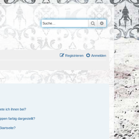
Suche
Erweiterte Suche
Registrieren
Anmelden
ete ich ihnen bei?
en farbig dargestellt?
tartseite?