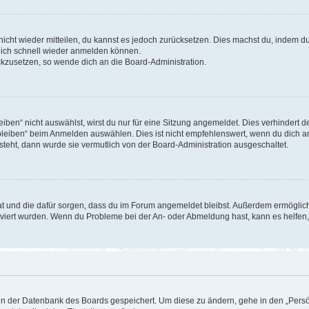
 nicht wieder mitteilen, du kannst es jedoch zurücksetzen. Dies machst du, indem 
 dich schnell wieder anmelden können.
ückzusetzen, so wende dich an die Board-Administration.
en“ nicht auswählst, wirst du nur für eine Sitzung angemeldet. Dies verhindert 
leiben“ beim Anmelden auswählen. Dies ist nicht empfehlenswert, wenn du dich an
 steht, dann wurde sie vermutlich von der Board-Administration ausgeschaltet.
 hat und die dafür sorgen, dass du im Forum angemeldet bleibst. Außerdem ermögli
tiviert wurden. Wenn du Probleme bei der An- oder Abmeldung hast, kann es helfen
n in der Datenbank des Boards gespeichert. Um diese zu ändern, gehe in den „Persö