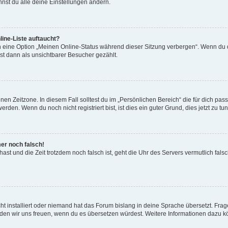
nst du alle deine Einstellungen ändern.
ine-Liste auftaucht?
n eine Option „Meinen Online-Status während dieser Sitzung verbergen“. Wenn du d
st dann als unsichtbarer Besucher gezählt.
en Zeitzone. In diesem Fall solltest du im „Persönlichen Bereich“ die für dich passe
den. Wenn du noch nicht registriert bist, ist dies ein guter Grund, dies jetzt zu tun
mer noch falsch!
t hast und die Zeit trotzdem noch falsch ist, geht die Uhr des Servers vermutlich fal
t installiert oder niemand hat das Forum bislang in deine Sprache übersetzt. Frag
, würden wir uns freuen, wenn du es übersetzen würdest. Weitere Informationen dazu