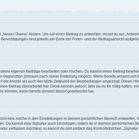
„Neues Thema“ klicken. Um auf einen Beitrag zu antworten, musst du auf „Antworte
e Berechtigungen sind jeweils am Ende der Foren- und der Beitragsansicht aufgeliste
r deine eigenen Beiträge bearbeiten oder löschen. Du kannst einen Beitrag bearbe
inen begrenzten Zeitraum nach seiner Erstellung möglich. Wenn bereits jemand auf de
 die Anzahl als auch der letzte Zeitpunkt der Bearbeitungen angezeigt. Dieser Hi
en Beitrag überarbeitet hat. Diese können jedoch, falls sie es für nötig halten, ei
hen können, wenn bereits jemand darauf geantwortet hat.
st eine solche in den Einstellungen in deinem persönlichen Bereich entwerfen. Na
eren. Du kannst eine Signatur auch hinzufügen, indem du in deinem persönlichen 
atur verfassen möchtest, so kannst du dort einfach das Kontrollkästchen „Signatu