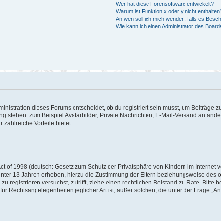
Wer hat diese Forensoftware entwickelt?
Warum ist Funktion x oder y nicht enthalten
An wen soll ich mich wenden, falls es Besc
Wie kann ich einen Administrator des Board
istration dieses Forums entscheidet, ob du registriert sein musst, um Beiträge zu s
ung stehen: zum Beispiel Avatarbilder, Private Nachrichten, E-Mail-Versand an ander
 zahlreiche Vorteile bietet.
t of 1998 (deutsch: Gesetz zum Schutz der Privatsphäre von Kindern im Internet vo
unter 13 Jahren erheben, hierzu die Zustimmung der Eltern beziehungsweise des o
h zu registrieren versuchst, zutrifft, ziehe einen rechtlichen Beistand zu Rate. Bit
für Rechtsangelegenheiten jeglicher Art ist; außer solchen, die unter der Frage „
.