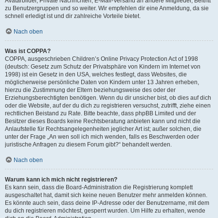
Avatarbilder, Private Nachrichten, E-Mail-Versand an andere Mitglieder, Beitritt
zu Benutzergruppen und so weiter. Wir empfehlen dir eine Anmeldung, da sie
schnell erledigt ist und dir zahlreiche Vorteile bietet.
Nach oben
Was ist COPPA?
COPPA, ausgeschrieben Children’s Online Privacy Protection Act of 1998
(deutsch: Gesetz zum Schutz der Privatsphäre von Kindern im Internet von
1998) ist ein Gesetz in den USA, welches festlegt, dass Websites, die
möglicherweise persönliche Daten von Kindern unter 13 Jahren erheben,
hierzu die Zustimmung der Eltern beziehungsweise des oder der
Erziehungsberechtigten benötigen. Wenn du dir unsicher bist, ob dies auf dich
oder die Website, auf der du dich zu registrieren versuchst, zutrifft, ziehe einen
rechtlichen Beistand zu Rate. Bitte beachte, dass phpBB Limited und der
Besitzer dieses Boards keine Rechtsberatung anbieten kann und nicht die
Anlaufstelle für Rechtsangelegenheiten jeglicher Art ist; außer solchen, die
unter der Frage „An wen soll ich mich wenden, falls es Beschwerden oder
juristische Anfragen zu diesem Forum gibt?“ behandelt werden.
Nach oben
Warum kann ich mich nicht registrieren?
Es kann sein, dass die Board-Administration die Registrierung komplett
ausgeschaltet hat, damit sich keine neuen Benutzer mehr anmelden können.
Es könnte auch sein, dass deine IP-Adresse oder der Benutzername, mit dem
du dich registrieren möchtest, gesperrt wurden. Um Hilfe zu erhalten, wende