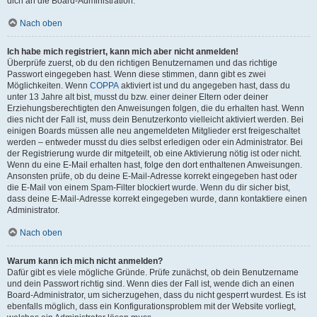
dich an die Board-Administration.
Nach oben
Ich habe mich registriert, kann mich aber nicht anmelden!
Überprüfe zuerst, ob du den richtigen Benutzernamen und das richtige
Passwort eingegeben hast. Wenn diese stimmen, dann gibt es zwei
Möglichkeiten. Wenn
COPPA
aktiviert ist und du angegeben hast, dass du
unter 13 Jahre alt bist, musst du bzw. einer deiner Eltern oder deiner
Erziehungsberechtigten den Anweisungen folgen, die du erhalten hast. Wenn
dies nicht der Fall ist, muss dein Benutzerkonto vielleicht aktiviert werden. Bei
einigen Boards müssen alle neu angemeldeten Mitglieder erst freigeschaltet
werden – entweder musst du dies selbst erledigen oder ein Administrator. Bei
der Registrierung wurde dir mitgeteilt, ob eine Aktivierung nötig ist oder nicht.
Wenn du eine E-Mail erhalten hast, folge den dort enthaltenen Anweisungen.
Ansonsten prüfe, ob du deine E-Mail-Adresse korrekt eingegeben hast oder
die E-Mail von einem Spam-Filter blockiert wurde. Wenn du dir sicher bist,
dass deine E-Mail-Adresse korrekt eingegeben wurde, dann kontaktiere einen
Administrator.
Nach oben
Warum kann ich mich nicht anmelden?
Dafür gibt es viele mögliche Gründe. Prüfe zunächst, ob dein Benutzername
und dein Passwort richtig sind. Wenn dies der Fall ist, wende dich an einen
Board-Administrator, um sicherzugehen, dass du nicht gesperrt wurdest. Es ist
ebenfalls möglich, dass ein Konfigurationsproblem mit der Website vorliegt,