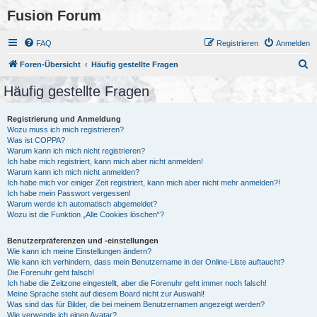
Fusion Forum
FAQ
Registrieren
Anmelden
S
Foren-Übersicht
Häufig gestellte Fragen
u
Häufig gestellte Fragen
c
h
Registrierung und Anmeldung
Wozu muss ich mich registrieren?
e
Was ist COPPA?
Warum kann ich mich nicht registrieren?
Ich habe mich registriert, kann mich aber nicht anmelden!
Warum kann ich mich nicht anmelden?
Ich habe mich vor einiger Zeit registriert, kann mich aber nicht mehr anmelden?!
Ich habe mein Passwort vergessen!
Warum werde ich automatisch abgemeldet?
Wozu ist die Funktion „Alle Cookies löschen“?
Benutzerpräferenzen und -einstellungen
Wie kann ich meine Einstellungen ändern?
Wie kann ich verhindern, dass mein Benutzername in der Online-Liste auftaucht?
Die Forenuhr geht falsch!
Ich habe die Zeitzone eingestellt, aber die Forenuhr geht immer noch falsch!
Meine Sprache steht auf diesem Board nicht zur Auswahl!
Was sind das für Bilder, die bei meinem Benutzernamen angezeigt werden?
Wie verwende ich einen Avatar?