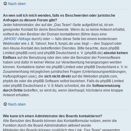
Nach oben
An wen soll ich mich wenden, falls es Beschwerden oder juristische
Anfragen zu diesem Forum gibt?
Jeder Administrator, der auf der „Das Team“-Seite aufgeführt ist, ist ein
geeigneter Kontakt für deine Beschwerde. Wenn du so keine Antwort erhältst,
solltest du den Besitzer der Domain kontaktieren (führe dazu eine
„WHOIS“-Abfrage
durch) oder — falls diese Seite bei einem kostenlosen
Webhoster wie z. B. Yahoo!, free.fr, funpic.de usw. liegt — den Support oder
den Abuse-Kontakt des betreffenden Dienstes. Bitte beachte, dass phpBB
Limited (phpBB.com) und phpBB Deutschland e. V. (phpBB.de)
absolut keinen
Einfluss
auf die Benutzung oder den oder die Benutzer der Forensoftware
haben und dafür in keiner Weise zur Verantwortung herangezogen werden
können. Kontaktiere daher nie phpBB Limited oder phpBB Deutschland e. V. in
Zusammenhang mit jeglichen juristischen Fragen (Unterlassungserklärungen,
Haftungsfragen usw.), die
sich nicht direkt
auf die Websiten phpbb.com,
phpbb.de oder die phpBB-Software selbst beziehen. Falls du phpBB Limited
oder phpBB Deutschland e. V. E-Mails schreibst, die die
Softwarenutzung
durch Dritte
betreffen, so wirst du, wenn überhaupt, höchstens eine knappe
Antwort erhalten.
Nach oben
Wie kann ich einen Administrator des Boards kontaktieren?
Alle Benutzer des Boards können das Kontaktformular nutzen, wenn die
Funktion durch die Board-Administration aktiviert wurde.
Mitglieder des Boards können zusätzlich den Link „Das Team“ verwenden.