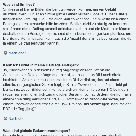
Was sind Smilies?
Smilies sind kleine Bilder, die benutzt werden können, um ein Gefühl
auszudrücken. Für jeden Smilie gibt es einen kurzen Code, z. B. bedeutet :)
fröhlich und :( traurig. Die Liste aller Smilies kannst du beim Verfassen eines
Beitrags sehen. Versuche bitte trotzdem, Smilies nicht zu häufig zu benutzen,
sie können einen Beitrag schnell unlesbar machen und ein Moderator könnte
deshalb deinen Beitrag entsprechend überarbeiten oder gar komplett löschen.
Die Board-Administration kann auch die Anzahl der Smilies begrenzen, die du
in einem Beitrag benutzen kannst.
Nach oben
Kann ich Bilder in meine Beiträge einfügen?
Ja, Bilder können in deinem Beitrag angezeigt werden. Wenn die
Administration Dateianhänge erlaubt hat, kannst du das Bild auch direkt
hochladen. Ansonsten musst du zu einem Bild verlinken, das auf einem
öffentlich zugänglichen Server liegt, z. B. http://www.domain.tld/mein-bild.gif.
Du kannst weder Bilder verlinken, die sich auf deinem eigenen PC befinden
(außer es ist ein öffentlich zugänglicher Server), noch zu Bildern, die nur nach
einer Anmeldung verfügbar sind, z. B. Hotmail- oder Yahoo-Mailboxen, mit
einem Passwort geschützte Seiten usw. Um das Bild anzuzeigen, benutze den
BBCode-Tag „[img]“.
Nach oben
Was sind globale Bekanntmachungen?
Globale Bekanntmachungen beinhalten wichtige Informationen, deshalb