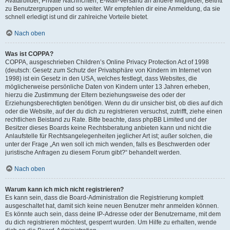
Avatarbilder, Private Nachrichten, E-Mail-Versand an andere Mitglieder, Beitritt
zu Benutzergruppen und so weiter. Wir empfehlen dir eine Anmeldung, da sie
schnell erledigt ist und dir zahlreiche Vorteile bietet.
Nach oben
Was ist COPPA?
COPPA, ausgeschrieben Children’s Online Privacy Protection Act of 1998
(deutsch: Gesetz zum Schutz der Privatsphäre von Kindern im Internet von
1998) ist ein Gesetz in den USA, welches festlegt, dass Websites, die
möglicherweise persönliche Daten von Kindern unter 13 Jahren erheben,
hierzu die Zustimmung der Eltern beziehungsweise des oder der
Erziehungsberechtigten benötigen. Wenn du dir unsicher bist, ob dies auf dich
oder die Website, auf der du dich zu registrieren versuchst, zutrifft, ziehe einen
rechtlichen Beistand zu Rate. Bitte beachte, dass phpBB Limited und der
Besitzer dieses Boards keine Rechtsberatung anbieten kann und nicht die
Anlaufstelle für Rechtsangelegenheiten jeglicher Art ist; außer solchen, die
unter der Frage „An wen soll ich mich wenden, falls es Beschwerden oder
juristische Anfragen zu diesem Forum gibt?“ behandelt werden.
Nach oben
Warum kann ich mich nicht registrieren?
Es kann sein, dass die Board-Administration die Registrierung komplett
ausgeschaltet hat, damit sich keine neuen Benutzer mehr anmelden können.
Es könnte auch sein, dass deine IP-Adresse oder der Benutzername, mit dem
du dich registrieren möchtest, gesperrt wurden. Um Hilfe zu erhalten, wende