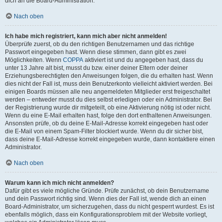
dich an die Board-Administration.
Nach oben
Ich habe mich registriert, kann mich aber nicht anmelden!
Überprüfe zuerst, ob du den richtigen Benutzernamen und das richtige
Passwort eingegeben hast. Wenn diese stimmen, dann gibt es zwei
Möglichkeiten. Wenn
COPPA
aktiviert ist und du angegeben hast, dass du
unter 13 Jahre alt bist, musst du bzw. einer deiner Eltern oder deiner
Erziehungsberechtigten den Anweisungen folgen, die du erhalten hast. Wenn
dies nicht der Fall ist, muss dein Benutzerkonto vielleicht aktiviert werden. Bei
einigen Boards müssen alle neu angemeldeten Mitglieder erst freigeschaltet
werden – entweder musst du dies selbst erledigen oder ein Administrator. Bei
der Registrierung wurde dir mitgeteilt, ob eine Aktivierung nötig ist oder nicht.
Wenn du eine E-Mail erhalten hast, folge den dort enthaltenen Anweisungen.
Ansonsten prüfe, ob du deine E-Mail-Adresse korrekt eingegeben hast oder
die E-Mail von einem Spam-Filter blockiert wurde. Wenn du dir sicher bist,
dass deine E-Mail-Adresse korrekt eingegeben wurde, dann kontaktiere einen
Administrator.
Nach oben
Warum kann ich mich nicht anmelden?
Dafür gibt es viele mögliche Gründe. Prüfe zunächst, ob dein Benutzername
und dein Passwort richtig sind. Wenn dies der Fall ist, wende dich an einen
Board-Administrator, um sicherzugehen, dass du nicht gesperrt wurdest. Es ist
ebenfalls möglich, dass ein Konfigurationsproblem mit der Website vorliegt,