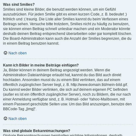
Was sind Smilies?
Smilies sind kleine Bilder, die benutzt werden können, um ein Gefühl
auszudrücken. Für jeden Smilie gibt es einen kurzen Code, z. B. bedeutet :)
fröhlich und :( traurig. Die Liste aller Smilies kannst du beim Verfassen eines
Beitrags sehen. Versuche bitte trotzdem, Smilies nicht zu häufig zu benutzen,
sie können einen Beitrag schnell unlesbar machen und ein Moderator könnte
deshalb deinen Beitrag entsprechend überarbeiten oder gar komplett löschen.
Die Board-Administration kann auch die Anzahl der Smilies begrenzen, die du
in einem Beitrag benutzen kannst.
Nach oben
Kann ich Bilder in meine Beiträge einfügen?
Ja, Bilder können in deinem Beitrag angezeigt werden. Wenn die
Administration Dateianhänge erlaubt hat, kannst du das Bild auch direkt
hochladen. Ansonsten musst du zu einem Bild verlinken, das auf einem
öffentlich zugänglichen Server liegt, z. B. http://www.domain.tld/mein-bild.gif.
Du kannst weder Bilder verlinken, die sich auf deinem eigenen PC befinden
(außer es ist ein öffentlich zugänglicher Server), noch zu Bildern, die nur nach
einer Anmeldung verfügbar sind, z. B. Hotmail- oder Yahoo-Mailboxen, mit
einem Passwort geschützte Seiten usw. Um das Bild anzuzeigen, benutze den
BBCode-Tag „[img]“.
Nach oben
Was sind globale Bekanntmachungen?
Globale Bekanntmachungen beinhalten wichtige Informationen, deshalb