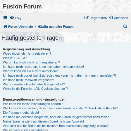
Fusion Forum
FAQ
Registrieren
Anmelden
S
Foren-Übersicht
Häufig gestellte Fragen
u
Häufig gestellte Fragen
c
h
Registrierung und Anmeldung
Wozu muss ich mich registrieren?
e
Was ist COPPA?
Warum kann ich mich nicht registrieren?
Ich habe mich registriert, kann mich aber nicht anmelden!
Warum kann ich mich nicht anmelden?
Ich habe mich vor einiger Zeit registriert, kann mich aber nicht mehr anmelden?!
Ich habe mein Passwort vergessen!
Warum werde ich automatisch abgemeldet?
Wozu ist die Funktion „Alle Cookies löschen“?
Benutzerpräferenzen und -einstellungen
Wie kann ich meine Einstellungen ändern?
Wie kann ich verhindern, dass mein Benutzername in der Online-Liste auftaucht?
Die Forenuhr geht falsch!
Ich habe die Zeitzone eingestellt, aber die Forenuhr geht immer noch falsch!
Meine Sprache steht auf diesem Board nicht zur Auswahl!
Was sind das für Bilder, die bei meinem Benutzernamen angezeigt werden?
Wie verwende ich einen Avatar?