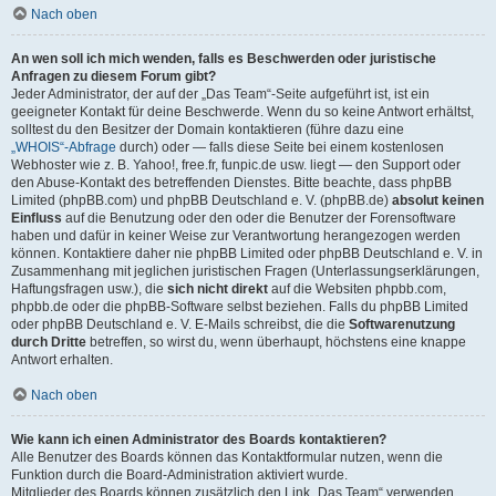
Nach oben
An wen soll ich mich wenden, falls es Beschwerden oder juristische
Anfragen zu diesem Forum gibt?
Jeder Administrator, der auf der „Das Team“-Seite aufgeführt ist, ist ein
geeigneter Kontakt für deine Beschwerde. Wenn du so keine Antwort erhältst,
solltest du den Besitzer der Domain kontaktieren (führe dazu eine
„WHOIS“-Abfrage
durch) oder — falls diese Seite bei einem kostenlosen
Webhoster wie z. B. Yahoo!, free.fr, funpic.de usw. liegt — den Support oder
den Abuse-Kontakt des betreffenden Dienstes. Bitte beachte, dass phpBB
Limited (phpBB.com) und phpBB Deutschland e. V. (phpBB.de)
absolut keinen
Einfluss
auf die Benutzung oder den oder die Benutzer der Forensoftware
haben und dafür in keiner Weise zur Verantwortung herangezogen werden
können. Kontaktiere daher nie phpBB Limited oder phpBB Deutschland e. V. in
Zusammenhang mit jeglichen juristischen Fragen (Unterlassungserklärungen,
Haftungsfragen usw.), die
sich nicht direkt
auf die Websiten phpbb.com,
phpbb.de oder die phpBB-Software selbst beziehen. Falls du phpBB Limited
oder phpBB Deutschland e. V. E-Mails schreibst, die die
Softwarenutzung
durch Dritte
betreffen, so wirst du, wenn überhaupt, höchstens eine knappe
Antwort erhalten.
Nach oben
Wie kann ich einen Administrator des Boards kontaktieren?
Alle Benutzer des Boards können das Kontaktformular nutzen, wenn die
Funktion durch die Board-Administration aktiviert wurde.
Mitglieder des Boards können zusätzlich den Link „Das Team“ verwenden.