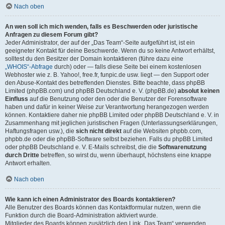
Nach oben
An wen soll ich mich wenden, falls es Beschwerden oder juristische
Anfragen zu diesem Forum gibt?
Jeder Administrator, der auf der „Das Team“-Seite aufgeführt ist, ist ein
geeigneter Kontakt für deine Beschwerde. Wenn du so keine Antwort erhältst,
solltest du den Besitzer der Domain kontaktieren (führe dazu eine
„WHOIS“-Abfrage
durch) oder — falls diese Seite bei einem kostenlosen
Webhoster wie z. B. Yahoo!, free.fr, funpic.de usw. liegt — den Support oder
den Abuse-Kontakt des betreffenden Dienstes. Bitte beachte, dass phpBB
Limited (phpBB.com) und phpBB Deutschland e. V. (phpBB.de)
absolut keinen
Einfluss
auf die Benutzung oder den oder die Benutzer der Forensoftware
haben und dafür in keiner Weise zur Verantwortung herangezogen werden
können. Kontaktiere daher nie phpBB Limited oder phpBB Deutschland e. V. in
Zusammenhang mit jeglichen juristischen Fragen (Unterlassungserklärungen,
Haftungsfragen usw.), die
sich nicht direkt
auf die Websiten phpbb.com,
phpbb.de oder die phpBB-Software selbst beziehen. Falls du phpBB Limited
oder phpBB Deutschland e. V. E-Mails schreibst, die die
Softwarenutzung
durch Dritte
betreffen, so wirst du, wenn überhaupt, höchstens eine knappe
Antwort erhalten.
Nach oben
Wie kann ich einen Administrator des Boards kontaktieren?
Alle Benutzer des Boards können das Kontaktformular nutzen, wenn die
Funktion durch die Board-Administration aktiviert wurde.
Mitglieder des Boards können zusätzlich den Link „Das Team“ verwenden.