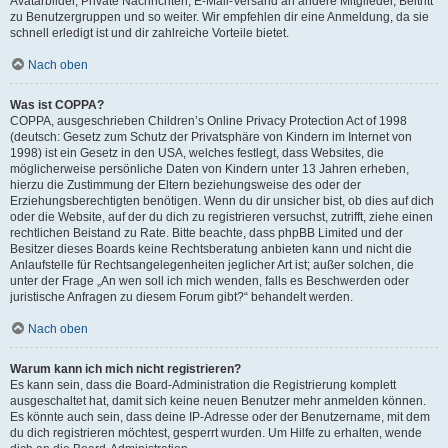
Avatarbilder, Private Nachrichten, E-Mail-Versand an andere Mitglieder, Beitritt
zu Benutzergruppen und so weiter. Wir empfehlen dir eine Anmeldung, da sie
schnell erledigt ist und dir zahlreiche Vorteile bietet.
Nach oben
Was ist COPPA?
COPPA, ausgeschrieben Children’s Online Privacy Protection Act of 1998
(deutsch: Gesetz zum Schutz der Privatsphäre von Kindern im Internet von
1998) ist ein Gesetz in den USA, welches festlegt, dass Websites, die
möglicherweise persönliche Daten von Kindern unter 13 Jahren erheben,
hierzu die Zustimmung der Eltern beziehungsweise des oder der
Erziehungsberechtigten benötigen. Wenn du dir unsicher bist, ob dies auf dich
oder die Website, auf der du dich zu registrieren versuchst, zutrifft, ziehe einen
rechtlichen Beistand zu Rate. Bitte beachte, dass phpBB Limited und der
Besitzer dieses Boards keine Rechtsberatung anbieten kann und nicht die
Anlaufstelle für Rechtsangelegenheiten jeglicher Art ist; außer solchen, die
unter der Frage „An wen soll ich mich wenden, falls es Beschwerden oder
juristische Anfragen zu diesem Forum gibt?“ behandelt werden.
Nach oben
Warum kann ich mich nicht registrieren?
Es kann sein, dass die Board-Administration die Registrierung komplett
ausgeschaltet hat, damit sich keine neuen Benutzer mehr anmelden können.
Es könnte auch sein, dass deine IP-Adresse oder der Benutzername, mit dem
du dich registrieren möchtest, gesperrt wurden. Um Hilfe zu erhalten, wende