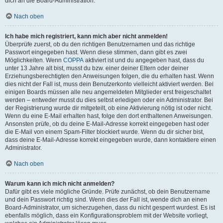
dich an die Board-Administration.
Nach oben
Ich habe mich registriert, kann mich aber nicht anmelden!
Überprüfe zuerst, ob du den richtigen Benutzernamen und das richtige
Passwort eingegeben hast. Wenn diese stimmen, dann gibt es zwei
Möglichkeiten. Wenn
COPPA
aktiviert ist und du angegeben hast, dass du
unter 13 Jahre alt bist, musst du bzw. einer deiner Eltern oder deiner
Erziehungsberechtigten den Anweisungen folgen, die du erhalten hast. Wenn
dies nicht der Fall ist, muss dein Benutzerkonto vielleicht aktiviert werden. Bei
einigen Boards müssen alle neu angemeldeten Mitglieder erst freigeschaltet
werden – entweder musst du dies selbst erledigen oder ein Administrator. Bei
der Registrierung wurde dir mitgeteilt, ob eine Aktivierung nötig ist oder nicht.
Wenn du eine E-Mail erhalten hast, folge den dort enthaltenen Anweisungen.
Ansonsten prüfe, ob du deine E-Mail-Adresse korrekt eingegeben hast oder
die E-Mail von einem Spam-Filter blockiert wurde. Wenn du dir sicher bist,
dass deine E-Mail-Adresse korrekt eingegeben wurde, dann kontaktiere einen
Administrator.
Nach oben
Warum kann ich mich nicht anmelden?
Dafür gibt es viele mögliche Gründe. Prüfe zunächst, ob dein Benutzername
und dein Passwort richtig sind. Wenn dies der Fall ist, wende dich an einen
Board-Administrator, um sicherzugehen, dass du nicht gesperrt wurdest. Es ist
ebenfalls möglich, dass ein Konfigurationsproblem mit der Website vorliegt,