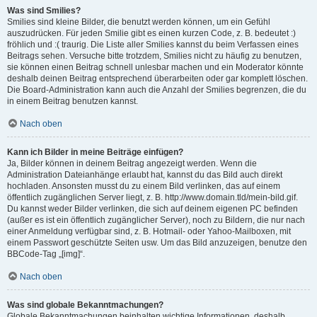
Was sind Smilies?
Smilies sind kleine Bilder, die benutzt werden können, um ein Gefühl
auszudrücken. Für jeden Smilie gibt es einen kurzen Code, z. B. bedeutet :)
fröhlich und :( traurig. Die Liste aller Smilies kannst du beim Verfassen eines
Beitrags sehen. Versuche bitte trotzdem, Smilies nicht zu häufig zu benutzen,
sie können einen Beitrag schnell unlesbar machen und ein Moderator könnte
deshalb deinen Beitrag entsprechend überarbeiten oder gar komplett löschen.
Die Board-Administration kann auch die Anzahl der Smilies begrenzen, die du
in einem Beitrag benutzen kannst.
Nach oben
Kann ich Bilder in meine Beiträge einfügen?
Ja, Bilder können in deinem Beitrag angezeigt werden. Wenn die
Administration Dateianhänge erlaubt hat, kannst du das Bild auch direkt
hochladen. Ansonsten musst du zu einem Bild verlinken, das auf einem
öffentlich zugänglichen Server liegt, z. B. http://www.domain.tld/mein-bild.gif.
Du kannst weder Bilder verlinken, die sich auf deinem eigenen PC befinden
(außer es ist ein öffentlich zugänglicher Server), noch zu Bildern, die nur nach
einer Anmeldung verfügbar sind, z. B. Hotmail- oder Yahoo-Mailboxen, mit
einem Passwort geschützte Seiten usw. Um das Bild anzuzeigen, benutze den
BBCode-Tag „[img]“.
Nach oben
Was sind globale Bekanntmachungen?
Globale Bekanntmachungen beinhalten wichtige Informationen, deshalb