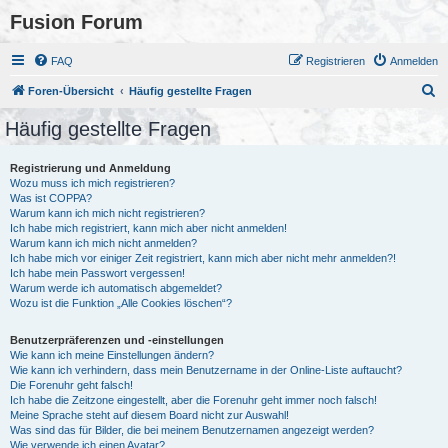
Fusion Forum
FAQ
Registrieren
Anmelden
S
Foren-Übersicht
Häufig gestellte Fragen
u
Häufig gestellte Fragen
c
h
Registrierung und Anmeldung
Wozu muss ich mich registrieren?
e
Was ist COPPA?
Warum kann ich mich nicht registrieren?
Ich habe mich registriert, kann mich aber nicht anmelden!
Warum kann ich mich nicht anmelden?
Ich habe mich vor einiger Zeit registriert, kann mich aber nicht mehr anmelden?!
Ich habe mein Passwort vergessen!
Warum werde ich automatisch abgemeldet?
Wozu ist die Funktion „Alle Cookies löschen“?
Benutzerpräferenzen und -einstellungen
Wie kann ich meine Einstellungen ändern?
Wie kann ich verhindern, dass mein Benutzername in der Online-Liste auftaucht?
Die Forenuhr geht falsch!
Ich habe die Zeitzone eingestellt, aber die Forenuhr geht immer noch falsch!
Meine Sprache steht auf diesem Board nicht zur Auswahl!
Was sind das für Bilder, die bei meinem Benutzernamen angezeigt werden?
Wie verwende ich einen Avatar?